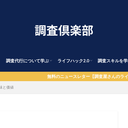
る
調査代行について学ぶ
ライフハック2.0
調査スキルを学
OSINTツール一覧
パート⑤【エンパシーを超える】
犯罪学
調査代行とは？
探偵調査ガイド
探偵業界はどうなる？
探偵の選び方
自分で浮気調査する方法
離婚回避・対策マニュアル
市場調査・企業調査
OSINT
OSINT調査ガイド
パート①【脳の選択コストを下げ
パート②【思い込みと洗脳からの
パート③【生きた情報を集める】
パート④【真実を追求するOSINT
全ての人に調
倫理観育成ガ
自己啓発
簡単な法律
対人スキル
思考法
無料のニュースレター【調査屋さんのライフハック】はコチ
味と価値