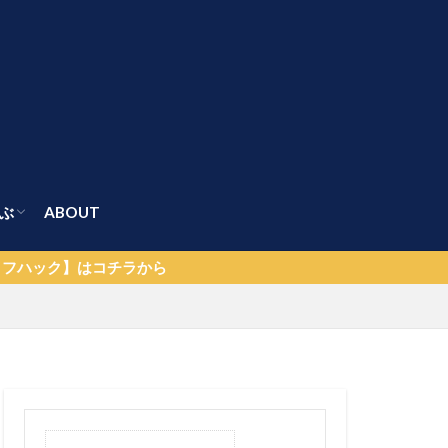
ぶ
ABOUT
る】
解放】
】
査スキルが必要な理由
イド
ラから